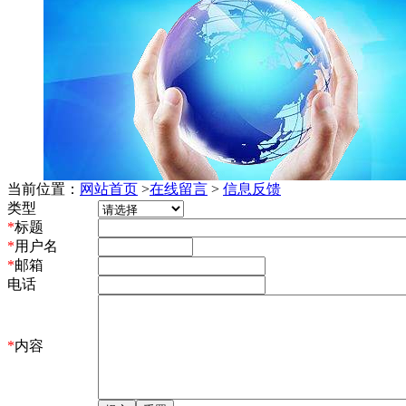
当前位置：
网站首页
>
在线留言
>
信息反馈
类型
*
标题
*
用户名
*
邮箱
电话
*
内容