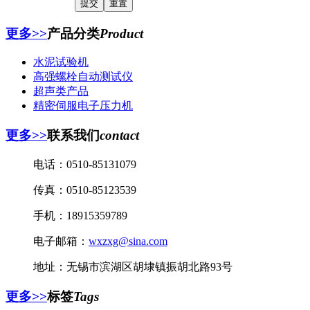
更多>>
产品分类
Product
水泥试验机
高强螺栓自动测试仪
超声类产品
精密伺服电子压力机
更多>>
联系我们
contact
电话：
0510-85131079
传真：
0510-85123539
手机：
18915359789
电子邮箱：
wxzxg@sina.com
地址：无锡市滨湖区胡埭镇振胡北路93号
更多>>
标签
Tags